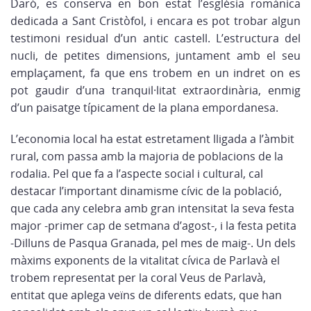
Daró, es conserva en bon estat l’església romànica
dedicada a Sant Cristòfol, i encara es pot trobar algun
testimoni residual d’un antic castell. L’estructura del
nucli, de petites dimensions, juntament amb el seu
emplaçament, fa que ens trobem en un indret on es
pot gaudir d’una tranquil·litat extraordinària, enmig
d’un paisatge típicament de la plana empordanesa.
L’economia local ha estat estretament lligada a l’àmbit
rural, com passa amb la majoria de poblacions de la
rodalia. Pel que fa a l’aspecte social i cultural, cal
destacar l’important dinamisme cívic de la població,
que cada any celebra amb gran intensitat la seva festa
major -primer cap de setmana d’agost-, i la festa petita
-Dilluns de Pasqua Granada, pel mes de maig-. Un dels
màxims exponents de la vitalitat cívica de Parlavà el
trobem representat per la coral Veus de Parlavà,
entitat que aplega veïns de diferents edats, que han