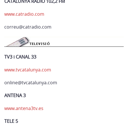
CATALUNYA RÀDIO 102,2 FM
www.catradio.com
correu@catradio.com
TV3 i CANAL 33
www.tvcatalunya.com
online@tvcatalunya.com
ANTENA 3
www.antena3tv.es
TELE 5