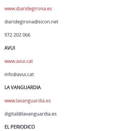
www.diaridegirona.es
diaridegirona@sicon.net
972 202 066
AVUI
www.avui.cat
info@avui.cat
LA VANGUARDIA
www.lavanguardia.es
digital@lavanguardia.es
EL PERIODICO