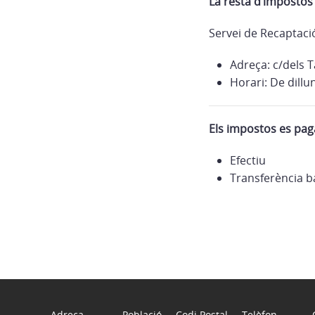
La resta d’impostos
Servei de Recaptaci
Adreça: c/dels 
Horari: De dillu
Els impostos es pag
Efectiu
Transferència b
Adreça
Població
Codi Postal
Telèfon