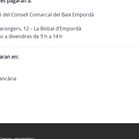
 es pagaran a:
ó del Consell Comarcal del Baix Empordà
Tarongers, 12 – La Bisbal d’Empordà
ns a divendres de 9 h a 14 h
aran en:
ancària
Correu electrònic