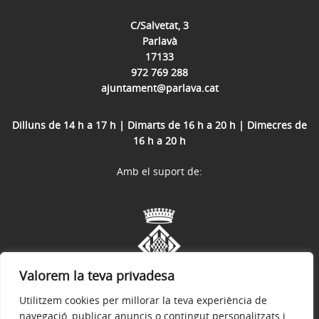
C/Salvetat, 3
Parlavà
17133
972 769 288
ajuntament@parlava.cat
Dilluns de 14 h a 17 h | Dimarts de 16 h a 20 h | Dimecres de
16 h a 20 h
Amb el suport de:
Valorem la teva privadesa
Utilitzem cookies per millorar la teva experiència de
navegació, publicar anuncis o contingut personalitzats i