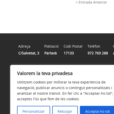
< Entrada Anterior
Adreça
Població
Codi Postal
Telèfon
C/Salvetat, 3
Parlavà
17133
972 769 288
Horari
Valorem la teva privadesa
Dilluns de 14 h a 17 h | Dimarts de 16 h a 20 h | Dimec
Utilitzem cookies per millorar la teva experiència de
navegació, publicar anuncis o contingut personalitzats i
analitzar el nostre trànsit. En fer clic a "Acceptar-ho tot",
acceptes l'ús que fem de les cookies.
Avís legal
Política de privacitat
Accessibilitat
Personalitzar
Rebutjar
Accepta-ho tot