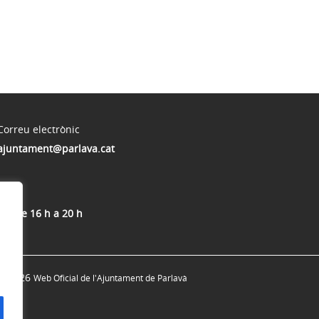
Correu electrònic
ajuntament@parlava.cat
res de 16 h a 20 h
© 2026
Web Oficial de l'Ajuntament de Parlavà